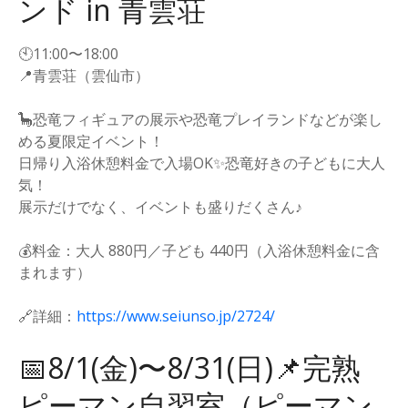
ンド in 青雲荘
🕙11:00〜18:00
📍青雲荘（雲仙市）
🦕恐竜フィギュアの展示や恐竜プレイランドなどが楽し
める夏限定イベント！
日帰り入浴休憩料金で入場OK✨恐竜好きの子どもに大人
気！
展示だけでなく、イベントも盛りだくさん♪
💰料金：大人 880円／子ども 440円（入浴休憩料金に含
まれます）
🔗詳細：
https://www.seiunso.jp/2724/
📅8/1(金)〜8/31(日)📌完熟
ピーマン自習室（ピーマン