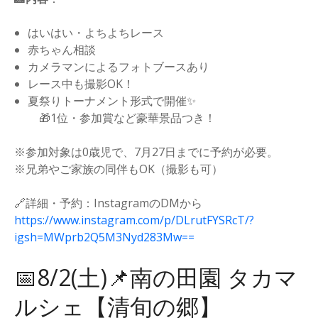
はいはい・よちよちレース
赤ちゃん相談
カメラマンによるフォトブースあり
レース中も撮影OK！
夏祭りトーナメント形式で開催✨
🎁1位・参加賞など豪華景品つき！
※参加対象は0歳児で、7月27日までに予約が必要。
※兄弟やご家族の同伴もOK（撮影も可）
🔗詳細・予約：InstagramのDMから
https://www.instagram.com/p/DLrutFYSRcT/?
igsh=MWprb2Q5M3Nyd283Mw==
📅8/2(土)📌南の田園 タカマ
ルシェ【清旬の郷】