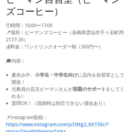
ズコーヒー）
🕙時間：10:00〜17:00
📍場所：ピーマンズコーヒー（長崎県雲仙市千々石町丙
2177-26）
💰料金：ワンドリンクオーダー制（300円〜）
🎓内容：
夏休み中、
小学生・中学生向け
に店内を自習室として
開放！
元教員の店主ピーマンさんが
宿題のサポート
をしてく
れる✨
質問OK！（混雑時は対応できない場合あり）
📌Instagram投稿：
https://www.instagram.com/p/DMg2_KKTE6r/?
igsh=cDJwaWg5emcwZmkz