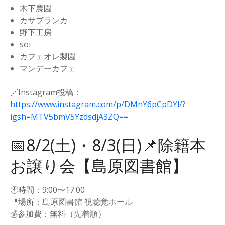
木下農園
カサブランカ
野下工房
soi
カフェオレ製園
マンデーカフェ
🔗Instagram投稿：
https://www.instagram.com/p/DMnY6pCpDYl/?
igsh=MTV5bmV5YzdsdjA3ZQ==
📅8/2(土)・8/3(日)📌除籍本
お譲り会【島原図書館】
🕙時間：9:00〜17:00
📍場所：島原図書館 視聴覚ホール
💰参加費：無料（先着順）