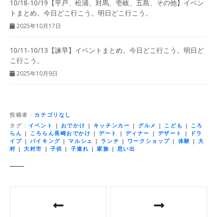
10/18-10/19【平戸、松浦、対馬、壱岐、五島、その他】イベン
トまとめ。今日どこ行こう。明日どこ行こう。
2025年10月17日
10/11-10/13【諫早】イベントまとめ。今日どこ行こう。明日ど
こ行こう。
2025年10月9日
投稿者
カテゴリなし
タグ
イベント
|
おでかけ
|
キッチンカー
|
グルメ
|
こども
|
ころ
らん
|
ころらん長崎おでかけ
|
デート
|
ディナー
|
デザート
|
ドラ
イブ
|
バイキング
|
マルシェ
|
ランチ
|
ワークショップ
|
体験
|
大
村
|
大村市
|
子供
|
子連れ
|
家族
|
思い出
投
稿