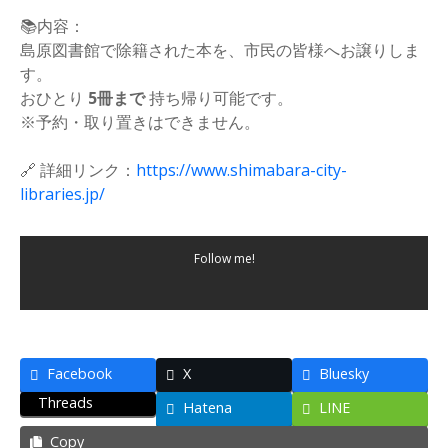
📚内容：
島原図書館で除籍された本を、市民の皆様へお譲りしま
す。
おひとり
5冊まで
持ち帰り可能です。
※予約・取り置きはできません。
🔗 詳細リンク：
https://www.shimabara-city-
libraries.jp/
Follow me!
Facebook
X
Bluesky
Threads
Hatena
LINE
Copy