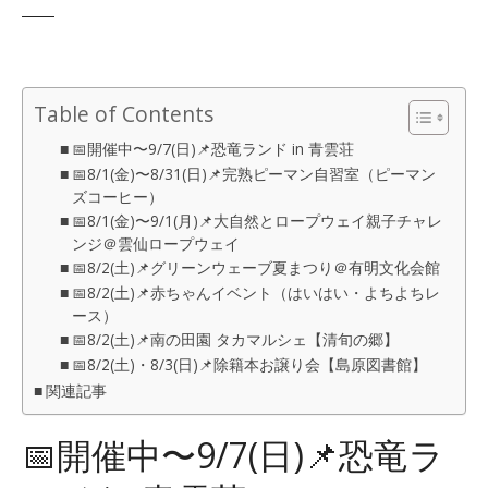
Table of Contents
📅開催中〜9/7(日)📌恐竜ランド in 青雲荘
📅8/1(金)〜8/31(日)📌完熟ピーマン自習室（ピーマン
ズコーヒー）
📅8/1(金)〜9/1(月)📌大自然とロープウェイ親子チャレ
ンジ＠雲仙ロープウェイ
📅8/2(土)📌グリーンウェーブ夏まつり＠有明文化会館
📅8/2(土)📌赤ちゃんイベント（はいはい・よちよちレ
ース）
📅8/2(土)📌南の田園 タカマルシェ【清旬の郷】
📅8/2(土)・8/3(日)📌除籍本お譲り会【島原図書館】
関連記事
📅開催中〜9/7(日)📌恐竜ラ