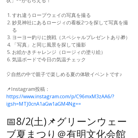
状」**がもらえる！
すれ違うロープウェイの写真を撮る
妙見神社にあるロージィの看板2つを探して写真を撮
る
ヨーヨー釣りに挑戦（スペシャルプレゼントあり🎁）
「写真」と同じ風景を探して撮影
お絵かきチャレンジ（ロージィの塗り絵）
気温ボードで今日の気温チェック
🎈自然の中で親子で楽しめる夏の体験イベントです♪
📌Instagram投稿：
https://www.instagram.com/p/C96mxM3zAA6/?
igsh=MTJ0cnA1aGw1aGM4Ng==
📅8/2(土)📌グリーンウェー
ブ夏まつり＠有明文化会館