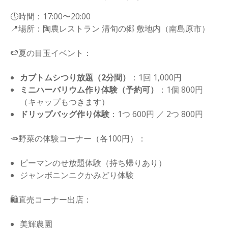
🕔時間：17:00〜20:00
📍場所：陶農レストラン 清旬の郷 敷地内（南島原市）
🍉夏の目玉イベント：
カブトムシつり放題（2分間）
：1回 1,000円
ミニハーバリウム作り体験（予約可）
：1個 800円
（キャップもつきます）
ドリップバッグ作り体験
：1つ 600円 ／ 2つ 800円
🥕野菜の体験コーナー（各100円）：
ピーマンのせ放題体験（持ち帰りあり）
ジャンボニンニクかみどり体験
🛍️直売コーナー出店：
美輝農園