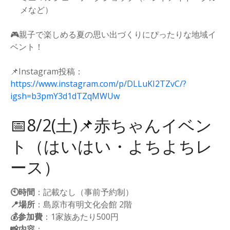
メなど）
🎮親子で楽しめる夏の思い出づくりにぴったりな地域イ
ベント！
📌Instagram投稿：
https://www.instagram.com/p/DLLuKI2TZvC/?
igsh=b3pmY3d1dTZqMWUw
📅8/2(土)📌赤ちゃんイベン
ト（はいはい・よちよちレ
ース）
🕙時間
：記載なし（事前予約制）
📍場所
：島原市有明文化会館 2階
💰参加費
：1家族あたり500円
📸内容
：