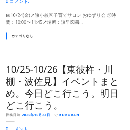
o
0
コメント
.
ど
・
n
こ
川
1
📅10/24(金)📌諫小校区子育てサロン おゆずり会 🕙時
行
棚
0
間：10:00〜11:45📍場所：諫早図書…
こ
・
/
う
波
2
カテゴリなし
。
佐
5
見
-
】
1
イ
0
10/25-10/26【東彼杵・川
ベ
/
ン
2
棚・波佐見】イベントまと
ト
6
ま
め。今日どこ行こう。明日
【
と
諫
どこ行こう。
め
早
。
】
投稿日時
2025年10月23日
で
KORORAN
今
イ
日
ベ
o
0
コメント
.