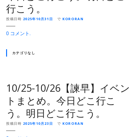
】
今
行こう。
イ
日
ベ
ど
投稿日時
2025年10月31日
で
KORORAN
ン
こ
ト
o
0
コメント
.
行
ま
n
こ
と
1
う
め
カテゴリなし
1
。
。
/
明
今
1
日
日
-
ど
ど
1
10/25-10/26【諫早】イベン
こ
こ
1
行
行
トまとめ。今日どこ行こ
/
こ
こ
3
う
う。明日どこ行こう。
う
【
。
。
東
投稿日時
2025年10月23日
で
KORORAN
明
彼
日
杵