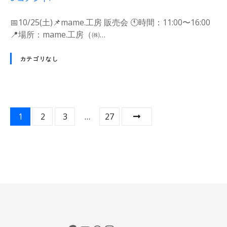
ど
ン
n
こ
ト
1
📅10/25(土)📌mame.工房 販売会 🕚時間：11:00〜16:00
行
ま
0
📍場所：mame.工房（㈱…
こ
と
/
う
め
2
カテゴリなし
。
。
5
明
今
-
日
日
1
ど
ど
0
投
こ
こ
1
2
3
…
27
/
行
行
2
稿
こ
こ
6
う
う
ナ
【
。
。
東
ビ
明
彼
日
杵
ゲ
ど
・
こ
ー
川
行