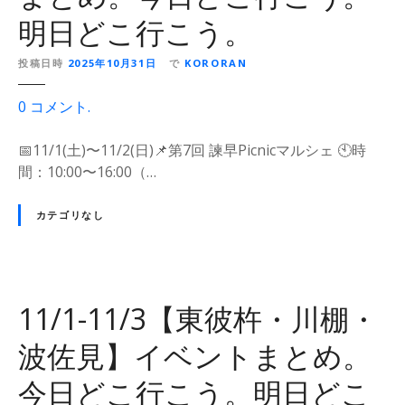
東
明日どこ行こう。
彼
杵
投稿日時
2025年10月31日
で
KORORAN
・
川
o
0
コメント
.
棚
n
・
1
📅11/1(土)〜11/2(日)📌第7回 諫早Picnicマルシェ 🕙時
波
1
間：10:00〜16:00（…
佐
/
見
1
カテゴリなし
】
-
イ
1
ベ
1
ン
/
11/1-11/3【東彼杵・川棚・
ト
3
ま
【
波佐見】イベントまとめ。
と
諫
め
今日どこ行こう。明日どこ
早
。