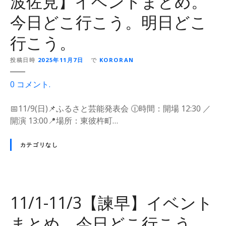
波佐見】イベントまとめ。
今日どこ行こう。明日どこ
行こう。
投稿日時
2025年11月7日
で
KORORAN
o
0
コメント
.
n
1
📅11/9(日)📌ふるさと芸能発表会 🕧時間：開場 12:30 ／
1
開演 13:00📍場所：東彼杵町…
/
8
カテゴリなし
-
1
1
/
11/1-11/3【諫早】イベント
9
【
まとめ。今日どこ行こう。